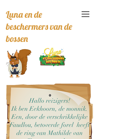
Luna en de
beschermers van de
bossen
Hallo reizigers!
Ik ben Eekhoorn, de monnik.
Een, door de verschrikkelijke
Faudlou, betoverde forel heeft
de ring van Mathilde van